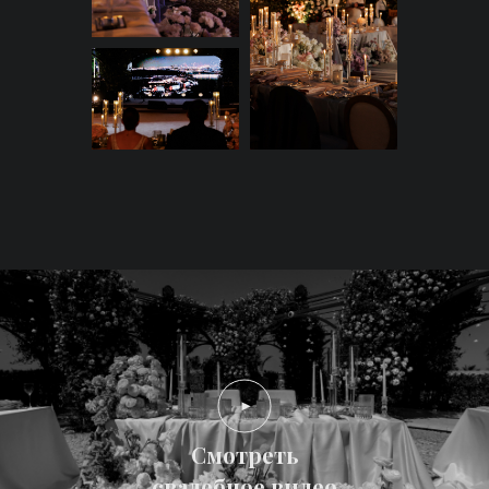
После такой яркой программы
был подан свадебный торт в
итальянской стилистике —
широкий, плоский, с большим
количеством различных ягод. А
на следующий день влюбленные
вместе с гостями отправились
на афтепати в арабскую
пустыню, где завершили
праздник создания новой семьи
впечатляющим фаер-шоу.
Смотреть
В этом проекте мы не только
свадебное видео
воплотили сложные