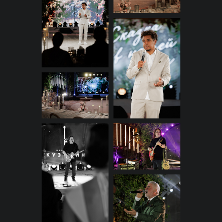
После первых блюд и легких
интерактивов от ведущего, в
центре наблюдения гостей
оказалась пара с первым
танцем. Номер начался с
выступления музыкантов, но
вдруг появился и запел
Владимир Кузьмин — это стало
приятной неожиданностью для
невесты. А нежная композиция
«Сказка в моей жизни» стала
лейтмотивом вечера и
погрузила присутствующих в
атмосферу романтики и любви.