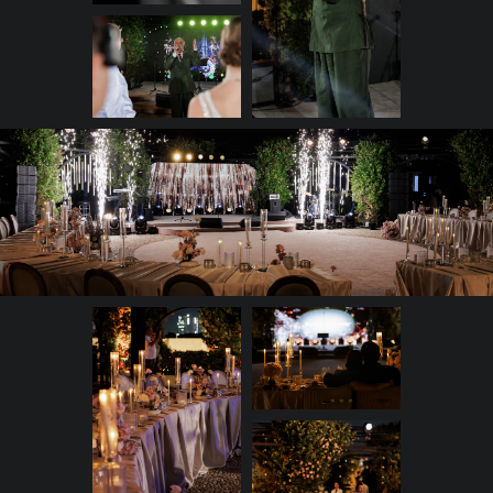
Но на этом сюрпризы не
закончились — мы с невестой
подготовили трогательный
ролик для жениха, в котором
она говорила ему теплые
слова, наполняя этот вечер
любовью. Ну а вишенкой на
торте стало выступление
знаменитого Сосо Павлиашвили
— и оно тоже оказалось
сюрпризом! Песню «Радовать»
пара пела в дуэте с артистом, а
после все танцевали под самые
зажигательные треки.