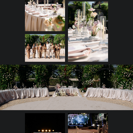
зону церемонии в место для
праздничного ужина.
Свадебный ужин
«Сказка в нашей
жизни»
Впервые на этом проекте мы
попробовали диагональную
рассадку, чтобы гармонично и
удобно разместить сцену с
большим бэклайном. У нас
получилось вписать всё
оборудование и экран в
существующие арочные
конструкции сада.