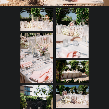
компоненты, а в солнечном
свете отражался Дубай.
Внутри этой невероятной
атмосферы жених и невеста
дали клятвы друг другу в любви,
обменялись кольцами
и услышали заветное
объявление друг друга мужем
и женой. Этот трогательный
момент они разделили
с близкими, принимая теплые
поздравления. А пока гости
делали фото на память,
мы плавно трансформировали