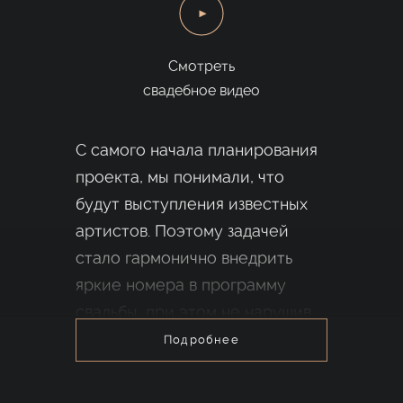
Смотреть
свадебное видео
С самого начала планирования
проекта, мы понимали, что
будут выступления известных
артистов. Поэтому задачей
стало гармонично внедрить
яркие номера в программу
свадьбы, при этом не нарушив
ее уютной семейной
Подробнее
атмосферы.