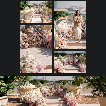
Церемония в обилии нежных
цветов
Всё пространство выполнено
в пастельных тонах:
жемчужный, лиловый,
светло-розовый,
голубой
— идеальные сочетания для
нежной, небольшой свадьбы.
Также мы использовали
зеркальные панели, которые
придали пространству объем,
и за счет них красиво
переливались цветочные