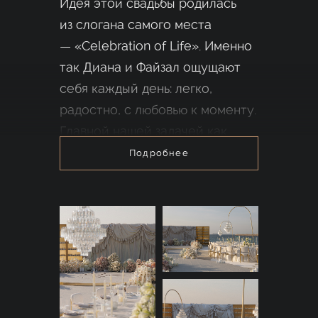
Идея этой свадьбы родилась
из слогана самого места
— «Celebration of Life». Именно
так Диана и Файзал ощущают
себя каждый день: легко,
радостно, с любовью к моменту.
Главной нашей задачей как
организаторов, было одно
Подробнее
— чтобы гости с первой
до последней минуты
праздника чувствовали эту
легкость и не скучали
ни минуты.
Чтобы сохранить динамику