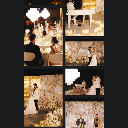
заменили экран проектора,
ожили красивые кадры про
Диану и Файзала. Гитарист и
талантливый поющий пианист
создавали гармоничные
музыкальные переходы между
тостами и беседами.
Кульминацией вечера стал
нестандартный, эффектный
торт — настоящая сладкая
скульптура, ставшая поводом
для новой фотосессии. А затем
праздник, словно подхваченный
ночным бризом, переместился в