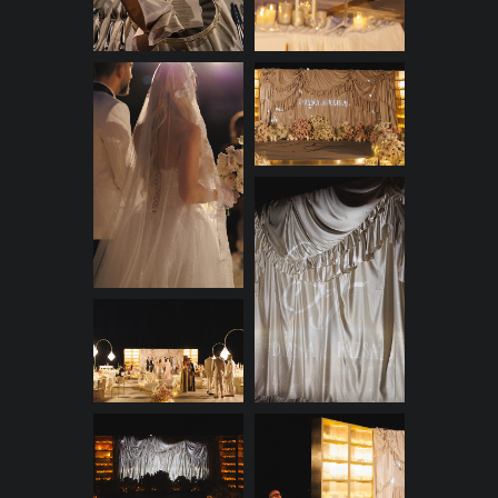
традиционной церемонии в
пользу красивого и
эмоционального момента
встречи. Жених, нервничая,
ждал невесту. Под чарующую
мелодию к нему вышла Диана.
Они обменялись взглядами и
улыбками, а близкие одарили
пару аплодисментами.
После общей фотосессии
начался ужин. К нему мы
подготовили небольшой
вдохновляющий ролик про пару:
на тканевых полотнах, которые