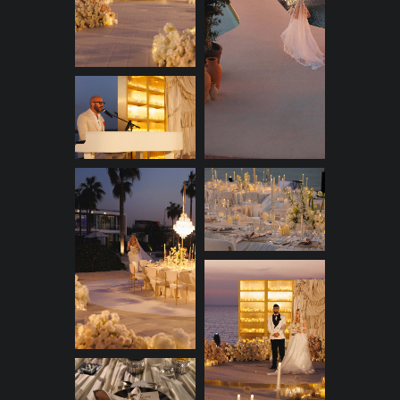
Мерцающий свет стал главным
героем декора, создавая
теплую и праздничную
атмосферу. Вместо
традиционной арки
мы использовали изящные
тканевые драпировки
и множество цветов. Зону
трогательной встречи пары
украсили десятки свечей
— их огоньки отражались
в глазах влюбленных.
Ребята отказались от