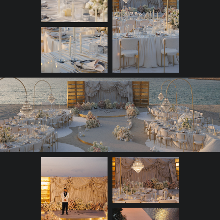
и не дать вечеру превратиться
в череду формальностей,
мы задействовали три локации
в Nikki Beach. Все началось
с приветственного коктейля
на террасе, продолжилось
романтическим ужином прямо
у воды под звездами
и завершилось зажигательной
after-party
в приватном
Celebration Suite.
Важным пожеланием невесты
было обилие свечей — вокруг
них построили всю эстетику.